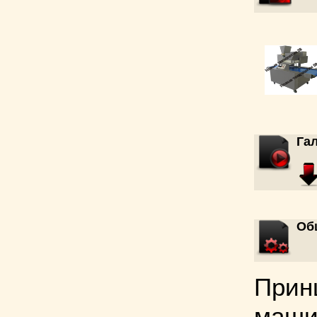
Га
Об
Прин
маши