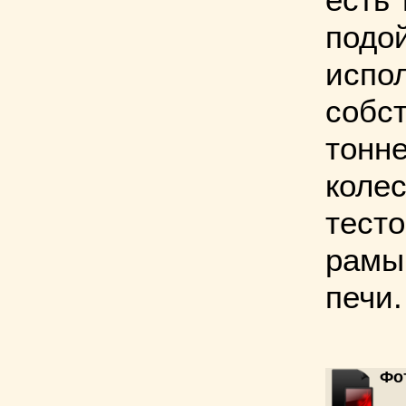
есть 
подо
испо
собст
тонн
колес
тест
рамы
печи.
Фо