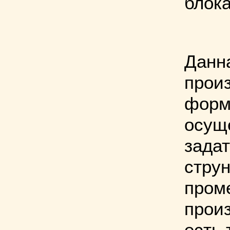
блок
Данн
прои
форм
осущ
задат
стру
проме
произ