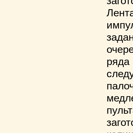
загот
Лента
импу
задан
очере
ряда
след
палоч
медл
пульт
загот