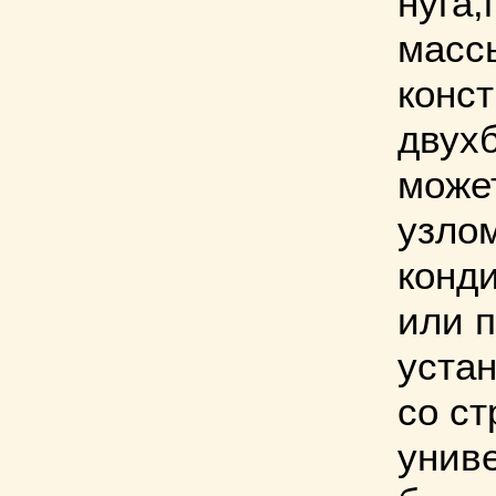
нуга,
масс
конс
двух
може
узло
конд
или 
уста
со ст
унив