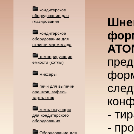
кондитерское
оборудование для
Шне
глазирования
фор
кондитерское
оборудование для
отливки мармелада
АТО
темперирующие
пред
емкости (котлы)
форм
миксеры
след
печи для выпечки
орешков, вафель,
конф
тарталеток
комплектующие
- ти
для кондитерского
оборудования
- пр
Оборудование для