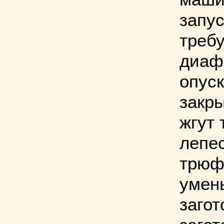
запус
требу
диаф
опуск
закры
жгут 
лепес
трюф
умен
загот