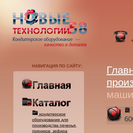
+
НАВИГАЦИЯ ПО САЙТУ:
Глав
прои
маши
кондитерское
60
оборудование для
производства печенья,
пряников, зефира