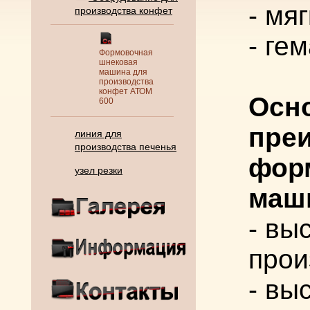
- мя
производства конфет
- ге
Формовочная
шнековая
машина для
производства
конфет АТОМ
Осн
600
пре
линия для
производства печенья
фор
узел резки
маш
- вы
прои
- вы