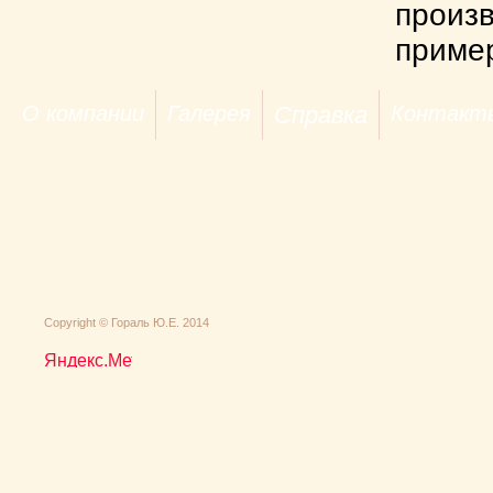
произв
приме
О компании
Галерея
Справка
Контакт
Сopyright © Гораль Ю.Е. 2014