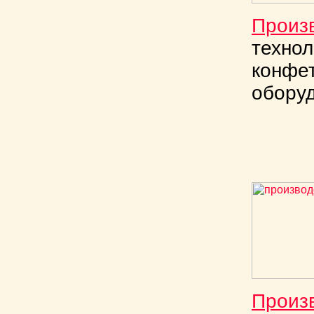
Произ
технол
конфет
обору
Произ