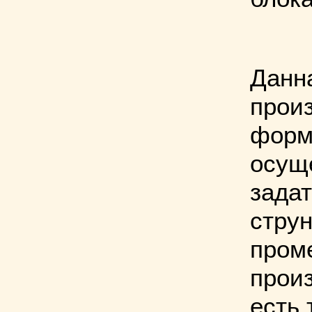
Данн
прои
форм
осущ
задат
стру
проме
произ
есть 