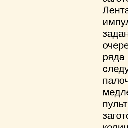
Лента
импу
задан
очере
ряда
след
палоч
медл
пульт
загот
колич