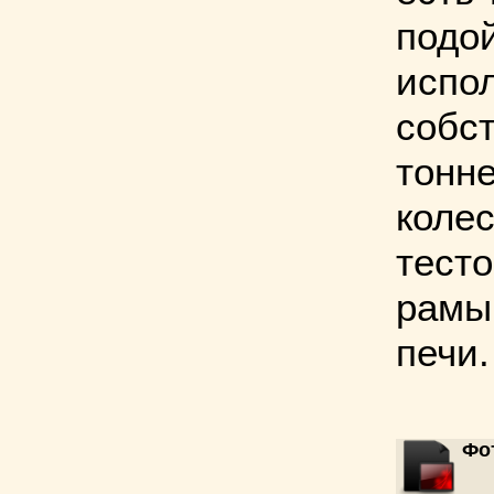
подо
испо
собст
тонн
колес
тест
рамы
печи.
Фо