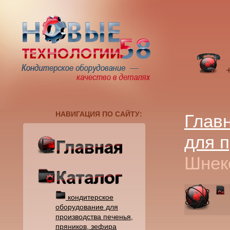
+
НАВИГАЦИЯ ПО САЙТУ:
Глав
для п
Шнек
кондитерское
оборудование для
производства печенья,
пряников, зефира