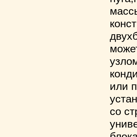
масс
конс
двух
може
узло
конд
или 
уста
со ст
унив
блок