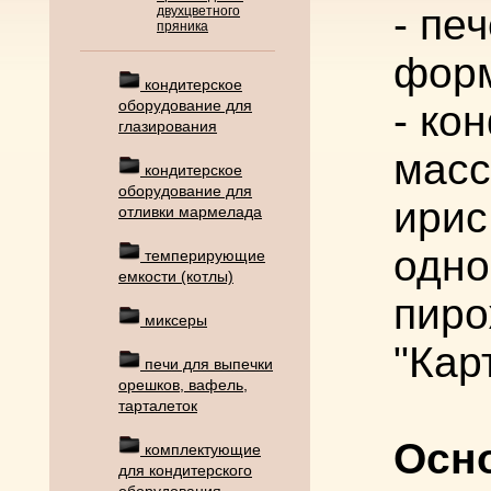
- пе
двухцветного
пряника
форм
кондитерское
оборудование для
- ко
глазирования
масс
кондитерское
оборудование для
ирис
отливки мармелада
одно
темперирующие
емкости (котлы)
пир
миксеры
"Кар
печи для выпечки
орешков, вафель,
тарталеток
Осн
комплектующие
для кондитерского