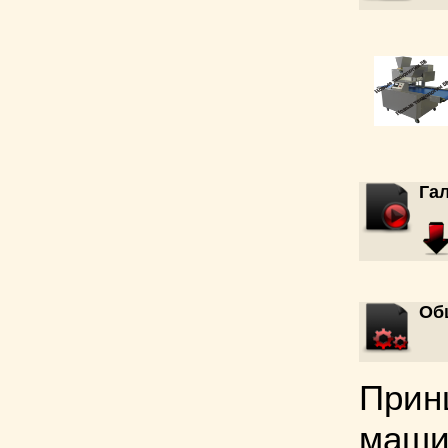
Га
Об
Прин
маши