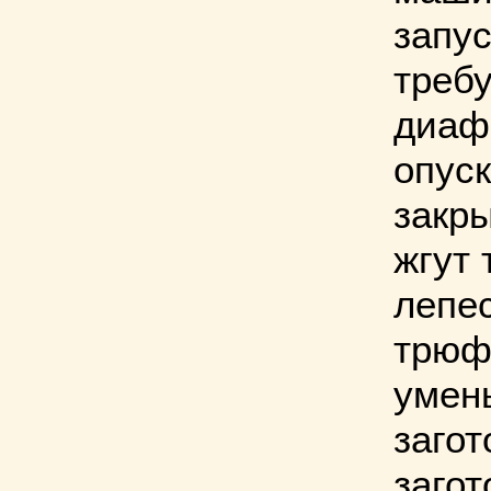
запус
требу
диаф
опуск
закры
жгут 
лепес
трюф
умен
загот
загот