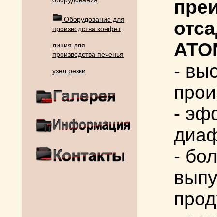
оборудования
пре
Оборудование для
отс
производства конфет
АТО
линия для
производства печенья
- вы
узел резки
прои
- эф
диаф
- бо
выпу
прод