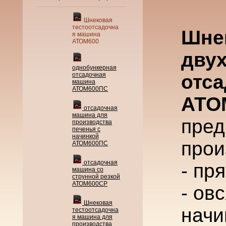
Шнековая
тестоотсадочна
Шне
я машина
АТОМ600
дву
однобункерная
отсадочная
отс
машина
АТОМ600ПС
АТО
отсадочная
машина для
пред
производства
печенья с
начинкой
прои
АТОМ600ПС
отсадочная
- пр
машина со
струнной резкой
АТОМ600СР
- ов
Шнековая
начи
тестоотсадочна
я машина для
производства